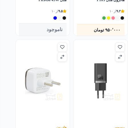
۹.۲
از ۱۰
۹.۵
از ۱۰
ناموجود
۹۵۰٬۰۰۰
تومان
بیسوس
هادرون