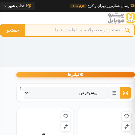
رش
تحویل ۱ روزه به مراکز استان
جزئیات
انتخاب شهر
ه
حتوا
جستجو
⚙
فیلترها