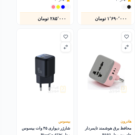
۱٬۶۹۰٬۰۰۰
تومان
۲۸۵٬۰۰۰
تومان
هادرون
بیسوس
محافظ برق هوشمند تایمردار
شارژر دیواری ۴۵ وات بیسوس
هادرون مدل P103
مدل PicoGo 45W