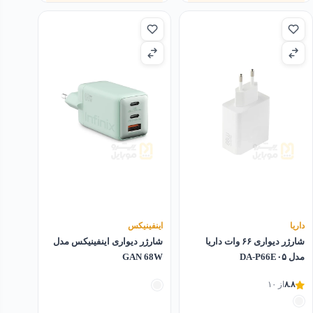
۴٬۹۰۰٬۰۰۰تومان
۴٬۱۰۰٬۰۰۰تومان
بود.
است.
داریا
اینفینیکس
شارژر دیواری ۶۶ وات داریا
شارژر دیواری اینفینیکس مدل
مدل DA-P66E۰۵
GAN 68W
۸.۸
از ۱۰