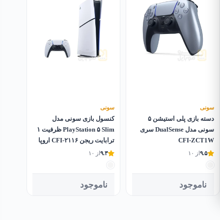
سونی
سونی
دسته بازی پلی استیشن ۵
کنسول بازی سونی مدل
سونی مدل DualSense سری
PlayStation ۵ Slim ظرفیت ۱
CFI-ZCT1W
ترابایت ریجن CFI-۲۱۱۶ اروپا
۹.۵
از ۱۰
۹.۳
از ۱۰
ناموجود
ناموجود