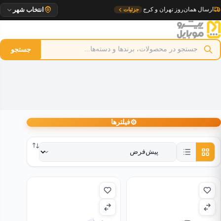
رش
تحویل ۱ روزه به مراکز استان
جزئیات
انتخاب شهر
ه
حتوا
جستجو
⚙
فیلترها