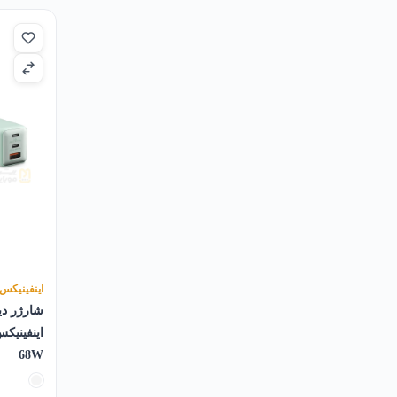
اینفینیکس
شارژر دی
68W