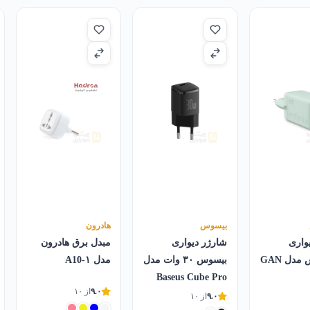
بیسوس
هادرون
واری
شارژر دیواری
مبدل برق هادرون
اینفینیکس مدل GAN
بیسوس ۳۰ وات مدل
مدل A10-۱
Baseus Cube Pro
۹.۰
از ۱۰
۹.۰
از ۱۰