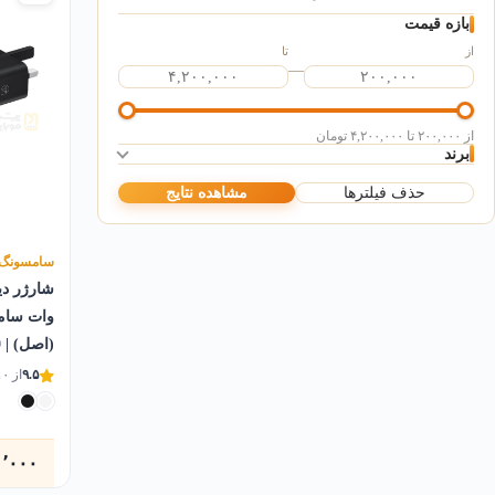
بازه قیمت
از
تا
—
از ۲۰۰,۰۰۰ تا ۴,۲۰۰,۰۰۰ تومان
برند
حذف فیلترها
مشاهده نتایج
سامسونگ
شیائومی
اپل
آنر
انکر
اوتل
اچ‌ام‌دی
اینفینیکس
سامسونگ
بیسوس
تی‌سی‌ال
تی‌سی‌اچ
جی‌ال‌ایکس
جی‌بی‌ال
جی‌بی‌کیو
وات سام
داریا
رد تون
ریلمی
سایفر
سونی
ناتینگ
نارتب
نوکیا
هادرون
(اصل) | EP-T2510
۹.۵
از ۱۰
هانوفر
هوآوی
وکال
ژیواکو
کیو‌سی‌وای
گرین لاین
۰٬۰۰۰