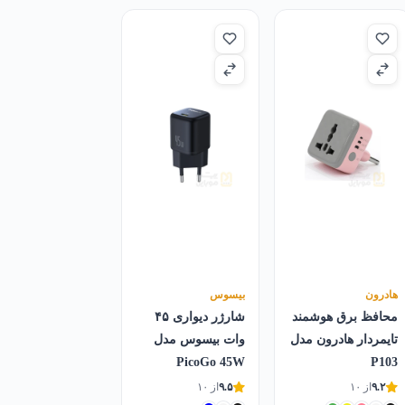
۴٬۹۰۰٬۰۰۰تومان
۴٬۱۰۰٬۰۰۰تومان
بود.
است.
هادرون
بیسوس
محافظ برق هوشمند
شارژر دیواری ۴۵
تایمردار هادرون مدل
وات بیسوس مدل
PicoGo 45W
P103
۹.۲
از ۱۰
۹.۵
از ۱۰