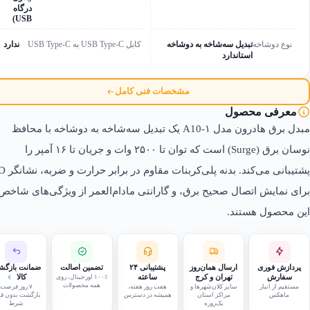
درگاه
USB)
نوع دوشاخه
تبدیل سه‌شاخه به دوشاخه
کابل USB Type-C به USB Type-C
ندارد
استاندارد
مشخصات فنی کامل
معرفی محصول
مبدل برق هادرون مدل A10-۱ یک تبدیل سه‌شاخه به دوشاخه با محافظ
نوسان برق (Surge) است که توان تا ۲۵۰۰ وات و جریان تا ۱۶ آمپر را
پشتیبانی می‌کند. بدن
برای نمایش اتصال صحیح برق، و گارانتی مادام‌العمر از ویژگی‌های شاخص
این محصول هستند.
پردازش فوری
ارسال همان‌روز
پشتیبانی ۲۴
تضمین اصالت
ضمانت بازگ
سفارش
تهران و کرج
ساعته
۱۰۰٪ اورجینال، روی
کالا
همه محصولات
مستقیم از انبار
سایر کلان‌شهرها و
هفت روز هفته،
۷ روز فرصت
ماهکس
مراکز استان
همیشه در دسترس
بازگشت بدون قی
یک‌روزه
شرط