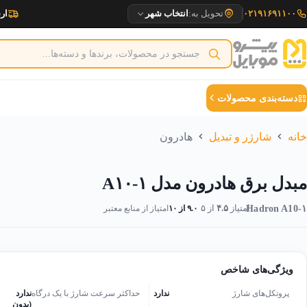
رش
۰۲۱۹۱۶۹۱۱۰۰
تحویل به:
انتخاب شهر
ارسا
ه
حتوا
دسته‌بندی محصولات
خانه
شارژر و تبدیل
هادرون
مبدل برق هادرون مدل A۱۰-۱
Hadron A10-۱
امتیاز
۴.۵
از ۵
۹.۰ از ۱۰
امتیاز از منابع معتبر
ویژگی‌های شاخص
پروتکل‌های شارژ
ندارد
حداکثر سرعت شارژ با یک درگاه
ندارد
(بدون