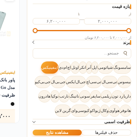
بازه قیمت
از
تا
—
از ۲,۰۰۰,۰۰۰ تا ۶,۲۰۰,۰۰۰ تومان
برند
سامسونگ
شیائومی
اپل
آنر
انکر
اوتل
اچ‌ام‌دی
اینفینیکس
اینفینیکس
پاور بانک
بیسوس
تی‌سی‌ال
تی‌سی‌اچ
جی‌ال‌ایکس
جی‌بی‌ال
جی‌بی‌کیو
مدل 
ظ
داریا
رد تون
ریلمی
سایفر
سونی
ناتینگ
نارتب
نوکیا
هادرون
میلی‌آمپر
هانوفر
هوآوی
وکال
ژیواکو
کیو‌سی‌وای
گرین لاین
۹٬۰۰۰
ظرفیت اسمی
۱۰۰۰۰ میلی‌آمپرساعت
۲۰۰۰۰ میلی‌آمپرساعت
(۲)
(۴)
حذف فیلترها
مشاهده نتایج