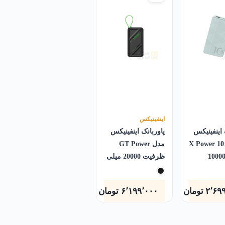
اینفینیکس
 اینفینیکس
پاوربانک اینفینیکس
X Power 10 Go
مدل GT Power
رفیت 10000
ظرفیت 20000 میلی
آمپر
۲٬۶۹
تومان
۶٬۱۹۹٬۰۰۰
تومان