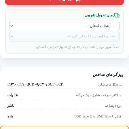
زمان تحویل تقریبی
لطفاً شهر خود را انتخاب کنید تا زمان تحویل نمایش داده شود.
ویژگی‌های شاخص
پروتکل‌های شارژ
PD۳.۰، PPS، QC۳.۰/QC۴+، SCP، FCP
حداکثر سرعت شارژ با یک درگاه
۶۸ وات
نوع دوشاخه
تاشو
کابل USB Type-C به USB Type-C
دارد