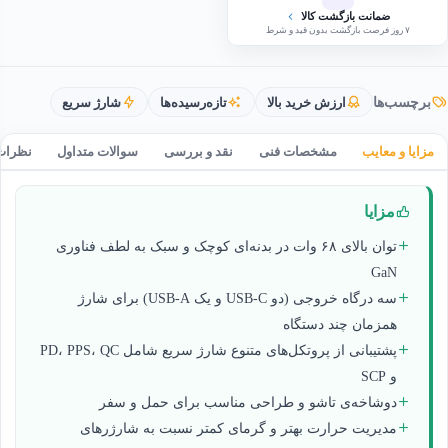
ضمانت بازگشت کالا
۷ روز فرصت بازگشت بدون قید و شرط
برچسب‌ها
ارزش خرید بالا
تازه‌رسیده‌ها
شارژ سریع
مزایا و معایب
مشخصات فنی
نقد و بررسی
سوالات متداول
نظرات
مزایا
توان بالای ۶۸ وات در بدنه‌ای کوچک و سبک به لطف فناوری
GaN
سه درگاه خروجی (دو USB-C و یک USB-A) برای شارژ
همزمان چند دستگاه
پشتیبانی از پروتکل‌های متنوع شارژ سریع شامل PD، PPS، QC
و SCP
دوشاخه‌ی تاشو و طراحی مناسب برای حمل و سفر
مدیریت حرارت بهتر و گرمای کمتر نسبت به شارژرهای