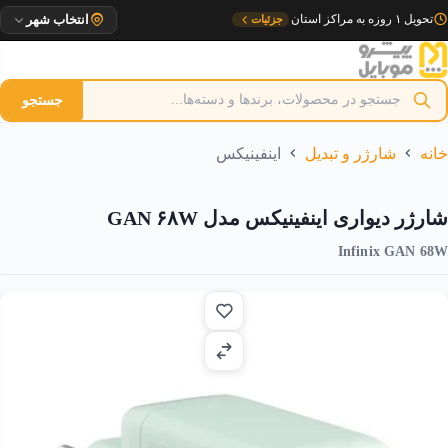
رش
تحویل ۱ روزه به مراکز استان
جزئیات
انتخاب شهر
ه
حتوا
جستجو
خانه
شارژر و تبدیل
اینفینیکس
شارژر دیواری اینفینیکس مدل GAN ۶۸W
Infinix GAN 68W