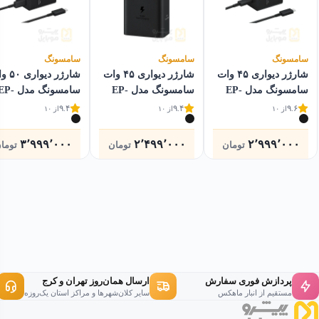
سامسونگ
سامسونگ
سامسونگ
شارژر دیواری ۴۵ وات
شارژر دیواری ۴۵ وات
شارژر دیو
سامسونگ مدل EP-
سامسونگ مدل EP-
سامسونگ مدل EP
T4511 به همراه کابل
T4510
T5020 به همراه کاب
۹.۴
۹.۴
۹.۶
از ۱۰
از ۱۰
از ۱۰
USB-C
Type-C
۳٬۹۹۹٬۰۰۰
۲٬۴۹۹٬۰۰۰
۲٬۹۹۹٬۰۰۰
تومان
تومان
توما
پردازش فوری سفارش
ارسال همان‌روز تهران و کرج
مستقیم از انبار ماهکس
سایر کلان‌شهرها و مراکز استان یک‌روزه