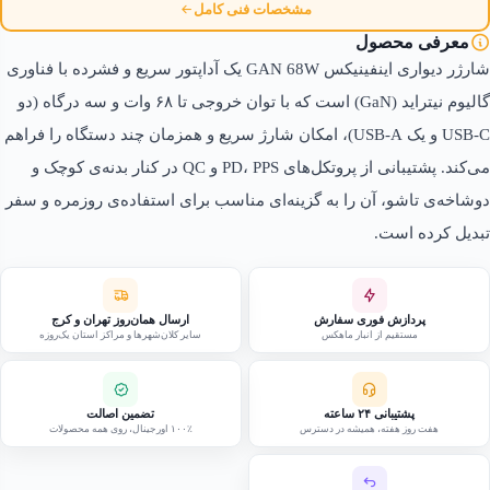
مشخصات فنی کامل
معرفی محصول
شارژر دیواری اینفینیکس GAN 68W یک آداپتور سریع و فشرده با فناوری
گالیوم نیتراید (GaN) است که با توان خروجی تا ۶۸ وات و سه درگاه (دو
USB-C و یک USB-A)، امکان شارژ سریع و همزمان چند دستگاه را فراهم
می‌کند. پشتیبانی از پروتکل‌های PD، PPS و QC در کنار بدنه‌ی کوچک و
دوشاخه‌ی تاشو، آن را به گزینه‌ای مناسب برای استفاده‌ی روزمره و سفر
تبدیل کرده است.
پردازش فوری سفارش
ارسال همان‌روز تهران و کرج
مستقیم از انبار ماهکس
سایر کلان‌شهرها و مراکز استان یک‌روزه
پشتیبانی ۲۴ ساعته
تضمین اصالت
هفت روز هفته، همیشه در دسترس
۱۰۰٪ اورجینال، روی همه محصولات