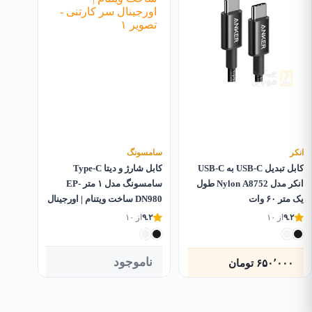
انکر
سامسونگ
کابل تبدیل USB-C به USB-C
کابل شارژ و دیتا Type-C
انکر مدل Nylon A8752 طول
سامسونگ مدل ۱ متر EP-
یک متر ۶۰ وات
DN980 ساخت ویتنام | اورجینال
سر کارتنی
۹.۲
از ۱۰
۹.۲
از ۱۰
ناموجود
۶۵۰٬۰۰۰
تومان