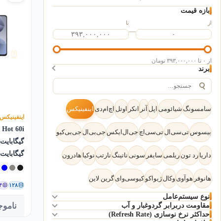
بازه قیمت
از
تا
—
از ۰ تا ۳۹۳,۰۰۰,۰۰۰ تومان
برند
سامسونگ
شیائومی
اپل
آنر
انکر
اوتل
اچ‌ام‌دی
اینفینیکس
اینفینیکس
بیسوس
تی‌سی‌ال
تی‌سی‌اچ
جی‌ال‌ایکس
جی‌بی‌ال
جی‌بی‌کیو
گیگابایت
داریا
رد تون
ریلمی
سایفر
سونی
ناتینگ
نارتب
نوکیا
هادرون
هانوفر
هوآوی
وکال
ژیواکو
کیو‌سی‌وای
گرین لاین
۴
۱۲۸
نوع سیستم‌عامل
مقاومت دربرابر گردوغبار و آب
ناموج
iOS
Feature Phone (سیستم‌عامل اختصاصی)
اندروید
(۱۷۰)
(۷)
(۲)
حداکثر نرخ نوسازی (Refresh Rate)