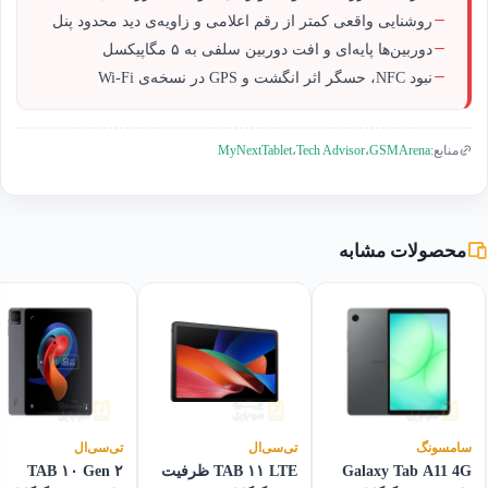
روشنایی واقعی کمتر از رقم اعلامی و زاویه‌ی دید محدود پنل
دوربین‌ها پایه‌ای و افت دوربین سلفی به ۵ مگاپیکسل
نبود NFC، حسگر اثر انگشت و GPS در نسخه‌ی Wi-Fi
MyNextTablet
Tech Advisor
GSMArena
منابع:
،
،
محصولات مشابه
سامسونگ
تی‌سی‌ال
تی‌سی‌ال
Galaxy Tab A11 4G
TAB ۱۱ LTE ظرفیت
TAB ۱۰ Gen ۲