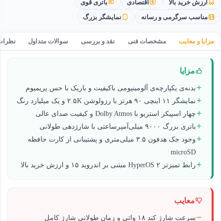
ارزش خرید بالا
اقتصادی
باتری قوی
مناسب سرگرمی و رسانه
نمایشگر بزرگ
مزایا و معایب
مشخصات فنی
نقد و بررسی
سوالات متداول
نظرات
مزایا
بدنه‌ی یکپارچه‌ی آلومینیومی باکیفیت و باریک با حس پریمیوم
نمایشگر ۱۱ اینچی ۹۰ هرتز با رزولوشن ۲.۵K و یک میلیارد رنگ
چهار اسپیکر استریو با Dolby Atmos و کیفیت صدای عالی
باتری بزرگ ۹۰۰۰ میلی‌آمپرساعتی با شارژدهی طولانی
وجود جک هدفون ۳.۵ میلی‌متری و پشتیبانی از کارت حافظه
microSD
رابط تمیزتر HyperOS ۲ مبتنی بر اندروید ۱۵ و ارزش خرید بالا
معایب
سرعت شارژ کند ۱۸ واتی و زمان طولانی شارژ کامل