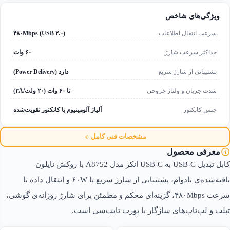
ویژگی‌های شاخص
سرعت انتقال اطلاعات
۴۸۰Mbps (USB ۲.۰)
حداکثر سرعت شارژ
۶۰ وات
پشتیبانی از شارژ سریع
دارد (Power Delivery)
شدت جریان و ولتاژ خروجی
تا ۶۰ وات (۲۰ ولت/۳A)
جنس کانکتور
آلیاژ آلومینیوم با کانکتور تقویت‌شده
مشخصات فنی کامل
معرفی محصول
کابل تبدیل USB-C به USB-C انکر مدل A8752 با روکش نایلون
بافته‌شده‌ی بادوام، پشتیبانی از شارژ سریع تا ۶۰W و انتقال داده با
سرعت ۴۸۰Mbps، گزینه‌ای محکم و مطمئن برای شارژ روزانه‌ی گوشی،
تبلت و لپ‌تاپ‌های سازگار با پورت تایپ‌سی است.