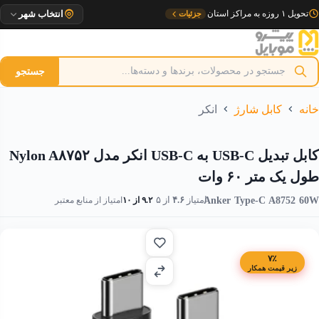
رش
تحویل ۱ روزه به مراکز استان
جزئیات
انتخاب شهر
ه
حتوا
جستجو
خانه
کابل شارژ
انکر
کابل تبدیل USB-C به USB-C انکر مدل Nylon A۸۷۵۲
طول یک متر ۶۰ وات
Anker Type-C A8752 60W
امتیاز
۴.۶
از ۵
۹.۲ از ۱۰
امتیاز از منابع معتبر
۷٪
زیر قیمت همکار