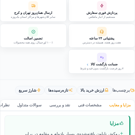
پردازش فوری سفارش
ارسال همان‌روز تهران و کرج
مستقیم از انبار ماهکس
سایر کلان‌شهرها و مراکز استان یک‌روزه
پشتیبانی ۲۴ ساعته
تضمین اصالت
هفت روز هفته، همیشه در دسترس
۱۰۰٪ اورجینال، روی همه محصولات
ضمانت بازگشت کالا
۷ روز فرصت بازگشت بدون قید و شرط
برچسب‌ها
ارزش خرید بالا
تازه‌رسیده‌ها
شارژ سریع
مزایا و معایب
مشخصات فنی
نقد و بررسی
سوالات متداول
نظرات
مزایا
روکش نایلون بافته‌شده‌ی بسیار بادوام و مقاوم در برابر