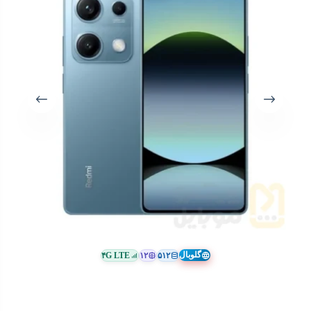
گلوبال
۴G LTE
۱۲
۵۱۲