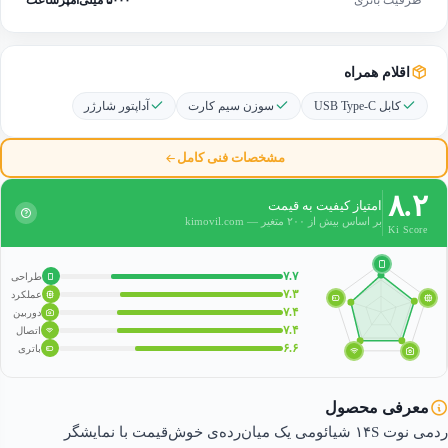
اقلام همراه
کابل USB Type-C
سوزن سیم کارت
آداپتور شارژر
مشخصات فنی کامل
۸.۲
امتیاز کیفیت به قیمت
بر اساس بیش از ۲۰۰ متغیر — kimovil.com
Ki Score
۷.۷
طراحی
۷.۳
عملکرد
۷.۴
دوربین
۷.۴
اتصال
۶.۶
باتری
معرفی محصول
ردمی نوت ۱۴S شیائومی یک میان‌رده‌ی خوش‌قیمت با نمایشگر