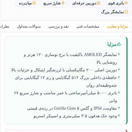
باتری قوی
دوربین حرفه‌ای
شارژ سریع
میان‌رده
نمایشگر بزرگ
مزایا و معایب
مشخصات فنی
نقد و بررسی
سوالات متداول
نظرات
مزایا
نمایشگر AMOLED باکیفیت با نرخ نوسازی ‏۱۲۰ هرتز و
روشنایی بالا
دوربین اصلی ‏۲۰۰ مگاپیکسلی با لرزشگیر اپتیکال و جزئیات بالا
حافظه‌ی داخلی بزرگ ‏۵۱۲ گیگابایتی و رم ‏۱۲ گیگابایتی برای
چندوظیفه‌ای روان
باتری ‏۵۰۰۰ میلی‌آمپرساعتی با عمر مناسب و شارژ سریع ‏۶۷
واتی
مقاومت IP64 و گلس Gorilla Glass ۵ در رده‌ی قیمتی
وجود جک هدفون ‏۳.۵ میلی‌متری و اسپیکر استریو