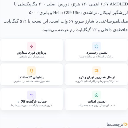
AMOLED ‏۶.۶۷ اینچی ‏۱۲۰ هرتز، دوربین اصلی ۲۰۰ مگاپیکسلی با
لرزشگیر اپتیکال، تراشه‌ی Helio G99 Ultra و باتری ۵۰۰۰
میلی‌آمپرساعتی با شارژ سریع ‏۶۷ وات است. این نسخه با ‏۵۱۲ گیگابایت
حافظه‌ی داخلی و ‏۱۲ گیگابایت رم عرضه می‌شود.
تضمین رجیستری
پردازش فوری سفارش
با امکان استعلام در سامانه همتا
مستقیم از انبار ماهکس
ارسال همان‌روز تهران و کرج
پشتیبانی ۲۴ ساعته
سایر کلان‌شهرها و مراکز استان یک‌روزه
هفت روز هفته، همیشه در دسترس
تضمین اصالت
ضمانت بازگشت کالا
۱۰۰٪ اورجینال، روی همه محصولات
۷ روز فرصت بازگشت بدون قید و شرط
برچسب‌ها