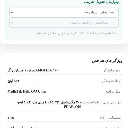
زمان تحویل تقریبی
لطفاً شهر خود را انتخاب کنید تا زمان تحویل نمایش داده شود.
ویژگی‌های شاخص
نوع نمایشگر
AMOLED، ۱۲۰ هرتز، ۱ میلیارد رنگ
ابعاد نمایشگر
۶.۶۷ اینچ
مدل تراشه
MediaTek Helio G۹۹ Ultra
دوربین اصلی - واید/استاندارد
۲۰۰ مگاپیکسل، f/۱.۶۵، ۲۳ میلی‌متر، ۱/۱.۴ اینچ،
PDAF، OIS
پشتیبانی از ۵G
ندارد
ظرفیت باتری
۵۰۰۰ میلی‌آمپرساعت