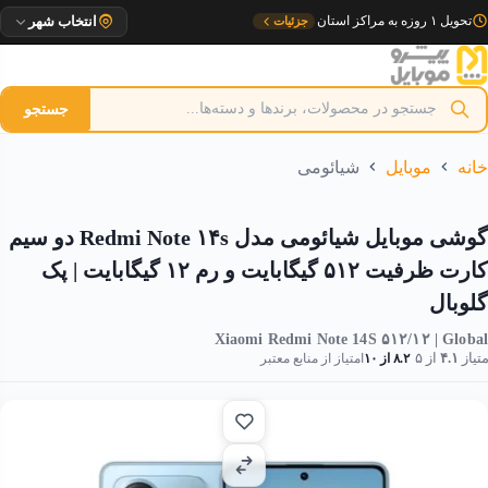
رش
تحویل ۱ روزه به مراکز استان
جزئیات
انتخاب شهر
ه
حتوا
جستجو
خانه
موبایل
شیائومی
گوشی موبایل شیائومی مدل Redmi Note ۱۴s دو سیم
کارت ظرفیت ۵۱۲ گیگابایت و رم ۱۲ گیگابایت | پک
گلوبال
Xiaomi Redmi Note 14S ۵۱۲/۱۲ | Global
متیاز
۴.۱
از ۵
۸.۲ از ۱۰
امتیاز از منابع معتبر