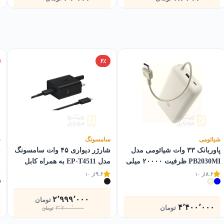
۶٪
شیائومی
سامسونگ
س
پاوربانک ۳۳ وات شیائومی مدل
شارژر دیواری ۴۵ وات سامسونگ
PB2030MI ظرفیت ۲۰۰۰۰ میلی
مدل EP-T4511 به همراه کابل
م
آمپر ساعت
Type-C
۹.۶
۸.۶
از ۱۰
از ۱۰
۲٬۹۹۹٬۰۰۰
تومان
۴٬۴۰۰٬۰۰۰
قیمت
قیمت
تومان
۳٬۲۰۰٬۰۰۰
تومان
فعلی
اصلی