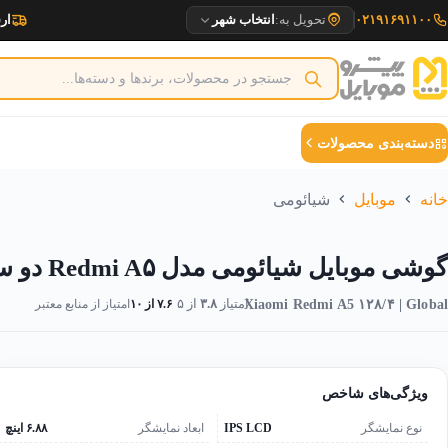
رش
۰۲۱۹۱۶۹۱۱۰۰
تحویل به:
انتخاب شهر
ارسا
ه
حتوا
دسته‌بندی محصولات
خانه
موبایل
شیائومی
گوشی موبایل شیائومی مدل Redmi A۵ دو سیم کارت ظرفیت ۱۲۸ گیگابایت و رم ۴ گیگابایت | پک گلوبال
Xiaomi Redmi A5 ۱۲۸/۴ | Global
امتیاز
۳.۸
از ۵
۷.۶ از ۱۰
امتیاز از منابع معتبر
ویژگی‌های شاخص
نوع نمایشگر
IPS LCD
ابعاد نمایشگر
۶.۸۸ اینچ