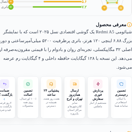
۵.۶
اتصال
۷.۲
باتری
معرفی محصول
شیائومی Redmi A5 یک گوشی اقتصادی نسل ۲۰۲۵ است که با نمایشگر
بزرگ ۶.۸۸ اینچی ۱۲۰ هرتز، باتری پرظرفیت ۵۲۰۰ میلی‌آمپرساعتی و
اصلی ۳۲ مگاپیکسلی، تجربه‌ای روان و بادوام را با قیمتی مقرون‌به‌صرفه ار
می‌دهد. این نسخه با ۱۲۸ گیگابایت حافظه داخلی و ۴ گیگابایت رم عرضه
می‌شود.
تضمین
پردازش
ارسال
پشتیبانی ۲۴
تضمین
ضمانت
رجیستری
فوری
همان‌روز
ساعته
اصالت
بازگشت کا
با امکان
سفارش
تهران و کرج
هفت روز هفته،
۱۰۰٪ اورجینال،
استعلام در
همیشه در
روی همه
مستقیم از انبار
سایر
۷ روز فرص
سامانه همتا
دسترس
محصولات
ماهکس
کلان‌شهرها و
بازگشت بد
مراکز استان
قید و شر
یک‌روزه