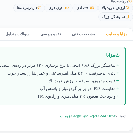
برچسب‌ها
ارزش خرید بالا
اقتصادی
باتری قوی
تازه‌رسیده‌ها
نمایشگر بزرگ
مزایا و معایب
مشخصات فنی
نقد و بررسی
سوالات متداول
مزایا
نمایشگر بزرگ ۶.۸۸ اینچی با نرخ نوسازی ۱۲۰ هرتز در رده‌ی اقتصادی
باتری پرظرفیت ۵۲۰۰ میلی‌آمپرساعتی و عمر شارژ بسیار خوب
قیمت مقرون‌به‌صرفه و ارزش خرید بالا
مقاومت IP52 در برابر گردوغبار و پاشش آب
وجود جک هدفون ۳.۵ میلی‌متری و رادیوی FM
GadgetByte Nepal
GSMArena
منابع:
،
،
زومیت