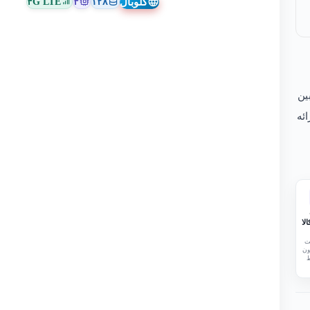
گلوبال
۴G LTE
۴
۱۲۸
 دوربین
ائه
لا
ت
ون
ط