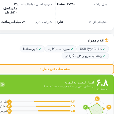
مدل تراشه
Unisoc T۷۲۵۰
دوربین اصلی - واید/استاندارد
۳۲
مگاپیکسل،
f/۲.۰، واید
پشتیبانی از ۵G
ندارد
ظرفیت باتری
۵۲۰۰ میلی‌آمپرساعت
اقلام همراه
کابل USB Type-C
سوزن سیم کارت
کاور محافظ
راهنمای سریع و کارت گارانتی
مشخصات فنی کامل
۶.۸
امتیاز کیفیت به قیمت
بر اساس بیش از ۲۰۰ متغیر — kimovil.com
Ki Score
۶.۲
طراحی
۵.۹
عملکر
۵.۵
دوربین