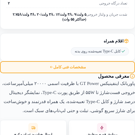
تعداد درگاه خروجی
۲
شدت جریان و ولتاژ خروجی
۵ ولت/۳A، ۹ ولت/۳A، ۱۲ ولت/۳A، ۲۰ ولت/۲.۷۵A
(حداکثر ۵۵ وات)
اقلام همراه
کابل Type-C تعبیه‌شده روی بدنه
مشخصات فنی کامل
معرفی محصول
پاوربانک اینفینیکس GT Power با ظرفیت اسمی ۲۰۰۰۰ میلی‌آمپرساعت،
خروجی فست‌شارژ تا ۵۵W از طریق پورت Type-C، نمایشگر دیجیتال
درصد شارژ و کابل Type-C تعبیه‌شده، یک همراه قدرتمند و خوش‌ساخت
برای شارژ سریع گوشی، تبلت و حتی لپ‌تاپ‌های سبک است.
پردازش فوری سفارش
ارسال همان‌روز تهران و کرج