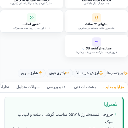
مستقیم از انبار ماهکس
سایر کلان‌شهرها و مراکز استان یک‌روزه
پشتیبانی ۲۴ ساعته
تضمین اصالت
هفت روز هفته، همیشه در دسترس
۱۰۰٪ اورجینال، روی همه محصولات
ضمانت بازگشت کالا
۷ روز فرصت بازگشت بدون قید و شرط
برچسب‌ها
ارزش خرید بالا
باتری قوی
شارژ سریع
مزایا و معایب
مشخصات فنی
نقد و بررسی
سوالات متداول
نظرات
مزایا
خروجی فست‌شارژ تا ۵۵W مناسب گوشی، تبلت و لپ‌تاپ
سبک