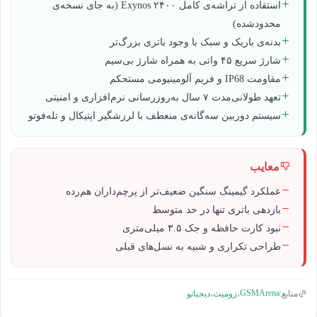
استفاده از تراشه‌ی کامل Exynos ۲۴۰۰ (به جای نسخه‌ی
محدودشده)
بدنه‌ی باریک و سبک با وجود باتری بزرگ‌تر
شارژ سریع ۴۵ واتی به همراه شارژ بی‌سیم
مقاومت IP68 و فریم آلومینیومی مستحکم
تعهد طولانی‌مدت ۷ سال به‌روزرسانی نرم‌افزاری و امنیتی
سیستم دوربین سه‌گانه‌ی منعطف با لرزشگیر اپتیکال و تله‌فوتو
معایب
عملکرد گیمینگ سنگین ضعیف‌تر از پرچم‌داران هم‌رده
بازدهی باتری تنها در حد متوسط
نبود کارت حافظه و جک ۳.۵ میلی‌متری
طراحی تکراری و شبیه به نسل‌های قبلی
GSMArena
منابع:
،
زومیت
،
دیجیاتو