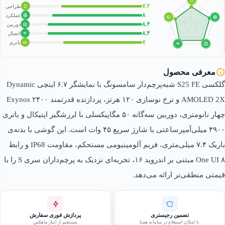
۷.۲
طراحی
۸
عملکرد
۸.۴
دوربین
۸.۴
اتصال
۷
باتری
معرفی محصول
گلکسی S25 FE شبه‌پرچم‌دار سامسونگ با نمایشگر ۶.۷ اینچی Dynamic
AMOLED 2X و نرخ نوسازی ۱۲۰ هرتز، پردازنده قدرتمند Exynos ۲۴۰۰
چهار نانومتری، دوربین سه‌گانه ۵۰ مگاپیکسلی با لرزشگیر اپتیکال و باتری
۴۹۰۰ میلی‌آمپرساعتی با شارژ سریع ۴۵ وات است. این گوشی با بدنه‌ی
باریک ۷.۴ میلی‌متری، فریم آلومینیومی مستحکم، مقاومت IP68 و رابط
One UI ۸ مبتنی بر اندروید ۱۶، تجربه‌ای نزدیک به پرچم‌داران سری S را با
قیمتی منطقی‌تر ارائه می‌دهد.
تضمین رجیستری
پردازش فوری سفارش
با امکان استعلام در سامانه همتا
مستقیم از انبار ماهکس