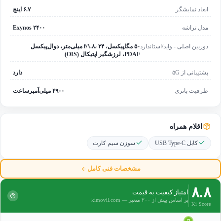
ابعاد نمایشگر
۶.۷ اینچ
مدل تراشه
Exynos ۲۴۰۰
دوربین اصلی - واید/استاندارد
۵۰ مگاپیکسل، f/۱.۸، ۲۴ میلی‌متر، دوال‌پیکسل
PDAF، لرزشگیر اپتیکال (OIS)
پشتیبانی از ۵G
دارد
ظرفیت باتری
۴۹۰۰ میلی‌آمپرساعت
اقلام همراه
کابل USB Type-C
سوزن سیم کارت
مشخصات فنی کامل
۸.۸
امتیاز کیفیت به قیمت
بر اساس بیش از ۲۰۰ متغیر — kimovil.com
Ki Score