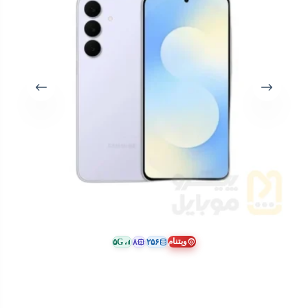
ویتنام
۵G
۸
۲۵۶