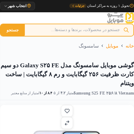
رش
تحویل ۱ روزه به مراکز استان
جزئیات
انتخاب شهر
ه
حتوا
جستجو
خانه
موبایل
سامسونگ
گوشی موبایل سامسونگ مدل Galaxy S۲۵ FE دو سیم
کارت ظرفیت ۲۵۶ گیگابایت و رم ۸ گیگابایت | ساخت
ویتنام
Samsung S25 FE ۲۵۶/۸ Vietnam
امتیاز
۴.۲
از ۵
۸.۴ از ۱۰
امتیاز از منابع معتبر