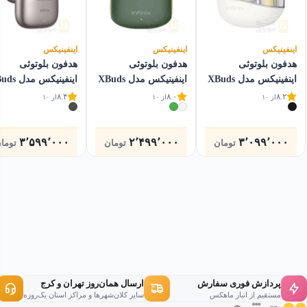
اینفینیکس
اینفینیکس
اینفینیکس
هدفون بلوتوثی
هدفون بلوتوثی
هدفون بلوتوثی
اینفینیکس مدل XBuds
اینفینیکس مدل XBuds
اینفینیکس م
N4 Pro
NC
۳ Loop
۸.۴
۸.۰
۸.۲
از ۱۰
از ۱۰
از ۱۰
۳٬۵۹۹٬۰۰۰
۲٬۴۹۹٬۰۰۰
۳٬۰۹۹٬۰۰۰
تومان
تومان
توما
پردازش فوری سفارش
ارسال همان‌روز تهران و کرج
مستقیم از انبار ماهکس
سایر کلان‌شهرها و مراکز استان یک‌روزه