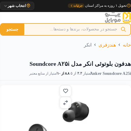
رش
تحویل ۱ روزه به مراکز استان
جزئیات
انتخاب شهر
ه
حتوا
جستجو
خانه
هندزفری
انکر
هدفون بلوتوثی انکر مدل Soundcore A۲۵i
Anker Soundcore A25i
امتیاز
۴.۴
از ۵
۸.۸ از ۱۰
امتیاز از منابع معتبر