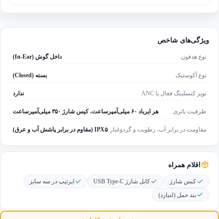
ویژگی‌های شاخص
نوع هدفون
داخل گوش (In-Ear)
نوع آکوستیک
بسته (Closed)
نویز کنسلینگ فعال یا ANC
ندارد
ظرفیت باتری
هر ایرباد ۶۰ میلی‌آمپرساعت، کیس شارژ ۳۵۰ میلی‌آمپرساعت
مقاومت در برابر آب، رطوبت و گردوغبار
IPX۵ (مقاوم در برابر پاشش آب و عرق)
اقلام همراه
کیس شارژ
کابل شارژ USB Type-C
ایرتیپ در سه سایز
بند حمل (لنیارد)