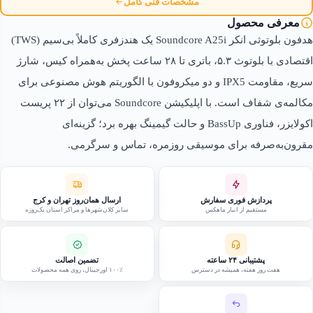
مشخصات فنی کامل
معرفی محصول
هدفون بلوتوثی انکر Soundcore A25i یک هندزفری کاملاً بی‌سیم (TWS)
اقتصادی با بلوتوث ۵.۳، باتری تا ۲۸ ساعت پخش به‌همراه کیس، شارژ
سریع، مقاومت IPX5 و دو میکروفون با الگوریتم هوش مصنوعی برای
مکالمه‌ی شفاف است. با اپلیکیشن Soundcore می‌توان از ۲۲ پریست
اکولایزر، فناوری BassUp و حالت گیمینگ بهره برد؛ گزینه‌ای
مقرون‌به‌صرفه برای موسیقی روزمره، تماس و سرگرمی.
پردازش فوری سفارش
ارسال همان‌روز تهران و کرج
مستقیم از انبار ماهکس
سایر کلان‌شهرها و مراکز استان یک‌روزه
پشتیبانی ۲۴ ساعته
تضمین اصالت
هفت روز هفته، همیشه در دسترس
۱۰۰٪ اورجینال، روی همه محصولات