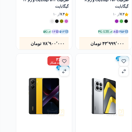
گیگابایت
گیگابایت
۷.۲
از ۱۰
۷.۴
از ۱۰
۵G
۱۲
۵۱۲
۴G LTE
۸
۲۵۶
۴۳٬۹۹۹٬۰۰۰
تومان
۷۸٬۹۰۰٬۰۰۰
تومان
گلوبال
۳٪
زیر قیمت همکار
گلوبال