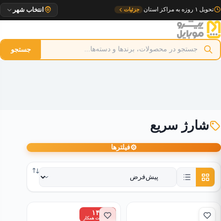
رش
تحویل ۱ روزه به مراکز استان
جزئیات
انتخاب شهر
ه
حتوا
جستجو
شارژ سریع
⚙
فیلترها
۱۴٪
زیر قیمت همکار