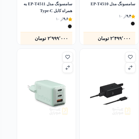
سامسونگ مدل EP-T4510
سامسونگ مدل EP-T4511 به
همراه کابل Type-C
۹.۴
از ۱۰
۹.۶
از ۱۰
۲٬۴۹۹٬۰۰۰
تومان
۲٬۹۹۹٬۰۰۰
تومان