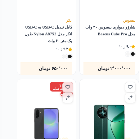
بیسوس
انکر
شارژر دیواری بیسوس ۳۰ وات
کابل تبدیل USB-C به USB-C
مدل Baseus Cube Pro
انکر مدل Nylon A8752 طول
یک متر ۶۰ وات
۹.۰
از ۱۰
۹.۲
از ۱۰
۲٬۰۰۰٬۰۰۰
تومان
۶۵۰٬۰۰۰
تومان
۱٪
زیر قیمت همکار
ویتنام