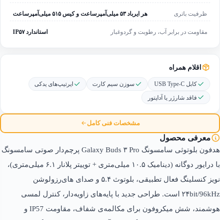
ظرفیت باتری
هر ایرباد ۵۳ میلی‌آمپرساعت و کیس ۵۱۵ میلی‌آمپرساعت
مقاومت در برابر آب، رطوبت و گردوغبار
استاندارد IP۵۷
اقلام همراه
کابل USB Type-C
سوزن سیم کارت
ایرتیپ‌های یدکی
فاقد شارژر یا آداپتور
مشخصات فنی کامل
معرفی محصول
هدفون بلوتوثی سامسونگ Galaxy Buds ۳ Pro پرچم‌دار صوتی سامسونگ
با درایور دوگانه (دینامیک ۱۰.۵ میلی‌متری + توییتر پلانار ۶.۱ میلی‌متری)،
نویز کنسلینگ فعال تطبیقی، بلوتوث ۵.۴ و صدای های‌رزولوشن
۲۴bit/96kHz است. طراحی جدید با پایه‌های زاویه‌دار، کنترل لمسی
هوشمند، شش میکروفون برای مکالمه‌ی شفاف، مقاومت IP57 و