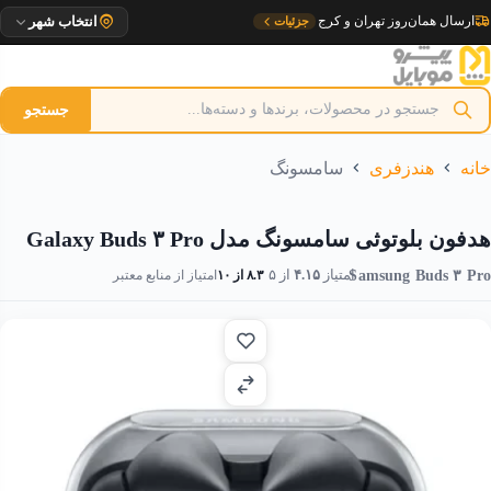
رش
تحویل ۱ روزه به مراکز استان
جزئیات
انتخاب شهر
ه
حتوا
جستجو
خانه
هندزفری
سامسونگ
هدفون بلوتوثی سامسونگ مدل Galaxy Buds ۳ Pro
Samsung Buds ۳ Pro
امتیاز
۴.۱۵
از ۵
۸.۳ از ۱۰
امتیاز از منابع معتبر