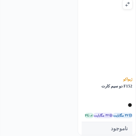
ژیواکو
F152 دو سیم کارت
۳۲ مگابایت
۳۲ مگابایت
۲G
ناموجود